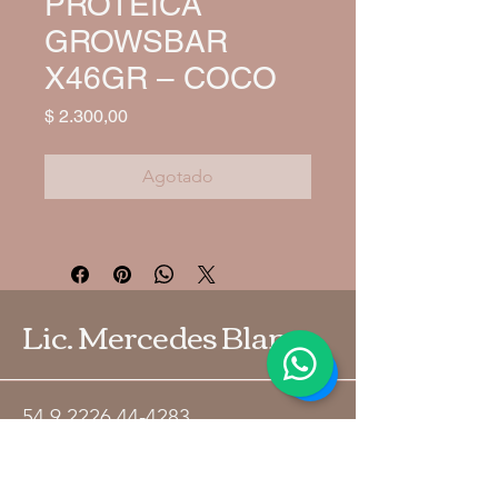
PROTEICA
GROWSBAR
X46GR – COCO
Precio
$ 2.300,00
Agotado
Lic. Mercedes Blanco
54 9 2226 44-4283
blancomariamercedesnutri@gmail.co
m