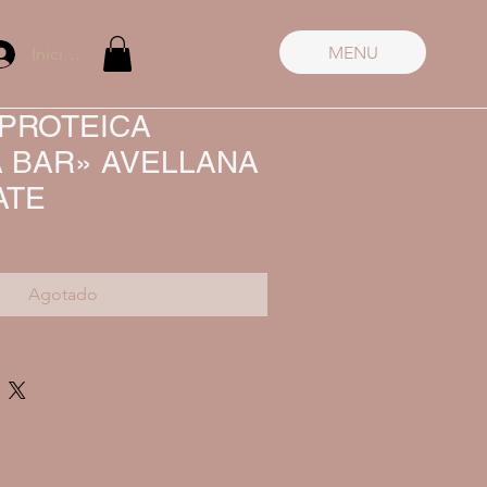
MENU
Iniciar sesión
 PROTEICA
 BAR» AVELLANA
ATE
Agotado