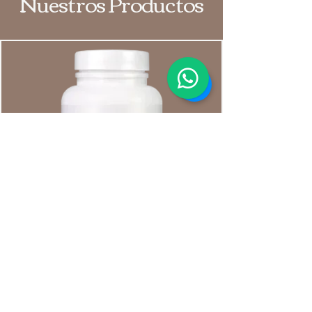
Nuestros Productos
K2 100MCG+ D3 4000UI X60 STAR
NUTRITION