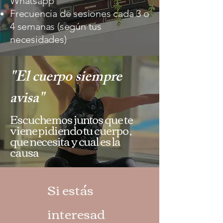
Whatsapp
Frecuencia de sesiones cada 3 o
4 semanas (según tus
necesidades)
"El cuerpo siempre
avisa"
Escuchemos juntos que te
viene pidiendo tu cuerpo ,
que necesita y cual es la
causa
Si estás
interesad